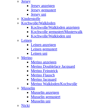
Jersey
Jersey anzeigen
Jersey gemustert
Jersey uni
Kinderstoffe
Kochwolle/Walkloden
Kochwolle/Walkloden anzeigen
Kochwolle gemustert/Musterwalk
Kochwolle/Walkloden uni
Leinen
Leinen anzeigen
Leinen gemustert
Leinen uni
Merino
Merino anzeigen
Merino Doubleface Jacquard
Merino Feinstrick
Merino Flausch
Merino Jacquard
Merino Walkloden/Kochwolle
Musselin
Musselin anzeigen
Musselin gemustert
Musselin uni
Nicki