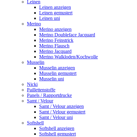
Leinen
Leinen anzeigen
Leinen gemustert
Leinen uni
Merino
Merino anzeigen
Merino Doubleface Jacquard
Merino Feinstrick
Merino Flausch
Merino Jacquard
Merino Walkloden/Kochwolle
Musselin
Musselin anzeigen
Musselin gemustert
Musselin uni
Nicki
Paillettenstoffe
Panels / Rapportdrucke
Samt / Velour
Samt / Velour anzeigen
Samt / Velour gemustert
Samt / Velour uni
Softshell
Softshell anzeigen
Softshell gemustert