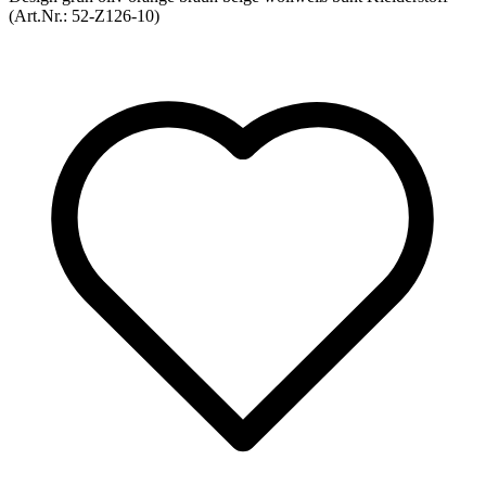
(Art.Nr.:
52-Z126-10
)