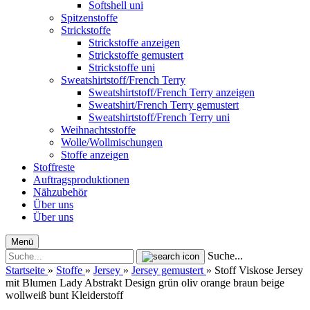
Softshell uni
Spitzenstoffe
Strickstoffe
Strickstoffe anzeigen
Strickstoffe gemustert
Strickstoffe uni
Sweatshirtstoff/French Terry
Sweatshirtstoff/French Terry anzeigen
Sweatshirt/French Terry gemustert
Sweatshirtstoff/French Terry uni
Weihnachtsstoffe
Wolle/Wollmischungen
Stoffe anzeigen
Stoffreste
Auftragsproduktionen
Nähzubehör
Über uns
Über uns
Menü
Suche...
Startseite
»
Stoffe
»
Jersey
»
Jersey gemustert
»
Stoff Viskose Jersey
mit Blumen Lady Abstrakt Design grün oliv orange braun beige
wollweiß bunt Kleiderstoff