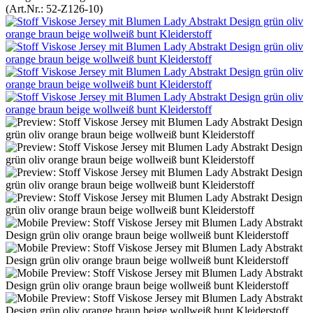
(Art.Nr.:
52-Z126-10
)