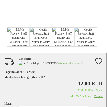
Lieferzeit:
A
1-3 Arbeitstage
(Ausland abweichend)
d
Lagerbestand:
8.75
Meter
M
Mindestbestellmenge (Meter):
0,25
12,00 EUR
12,00 EUR pro Meter
inkl. 19% MwSt. zzgl.
Versand
Meter: