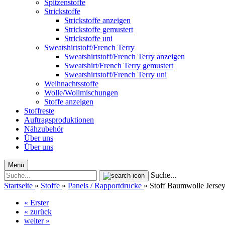
Spitzenstoffe
Strickstoffe
Strickstoffe anzeigen
Strickstoffe gemustert
Strickstoffe uni
Sweatshirtstoff/French Terry
Sweatshirtstoff/French Terry anzeigen
Sweatshirt/French Terry gemustert
Sweatshirtstoff/French Terry uni
Weihnachtsstoffe
Wolle/Wollmischungen
Stoffe anzeigen
Stoffreste
Auftragsproduktionen
Nähzubehör
Über uns
Über uns
Menü
Suche...
Startseite
»
Stoffe
»
Panels / Rapportdrucke
»
Stoff Baumwolle Jersey
« Erster
« zurück
weiter »