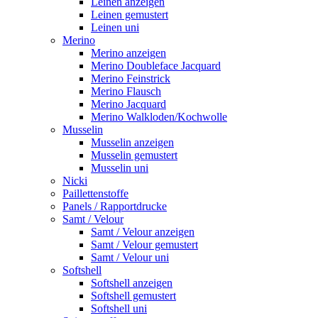
Leinen anzeigen
Leinen gemustert
Leinen uni
Merino
Merino anzeigen
Merino Doubleface Jacquard
Merino Feinstrick
Merino Flausch
Merino Jacquard
Merino Walkloden/Kochwolle
Musselin
Musselin anzeigen
Musselin gemustert
Musselin uni
Nicki
Paillettenstoffe
Panels / Rapportdrucke
Samt / Velour
Samt / Velour anzeigen
Samt / Velour gemustert
Samt / Velour uni
Softshell
Softshell anzeigen
Softshell gemustert
Softshell uni