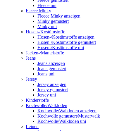
Fleece gemustert
Fleece uni
Fleece Minky
Fleece Minky anzeigen
Minky gemustert
Minky uni
Hosen-/Kostümstoffe
Hosen-/Kostümstoffe anzeigen
Hosen-/Kostümstoffe gemustert
Hosen-/Kostümstoffe uni
Jacken-/Mantelstoffe
Jeans
Jeans anzeigen
Jeans gemustert
Jeans uni
Jersey
Jersey anzeigen
Jersey gemustert
Jersey uni
Kinderstoffe
Kochwolle/Walkloden
Kochwolle/Walkloden anzeigen
Kochwolle gemustert/Musterwalk
Kochwolle/Walkloden uni
Leinen