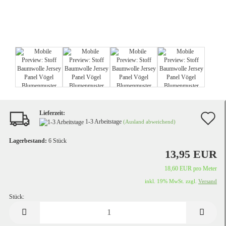
Lieferzeit:
A
1-3 Arbeitstage
(Ausland abweichend)
d
Lagerbestand:
6
Stück
M
13,95 EUR
18,60 EUR pro Meter
inkl. 19% MwSt. zzgl.
Versand
Stück:
Stück