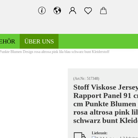
EHÖR
ÜBER UNS
unkte Blumen Design rosa altrosa pink lila blau schwarz bunt Kleiderstoff​
Bündchen gemustert
Bündchen uni
(Art.Nr.:
517348
)
Stoff Viskose Jerse
Rapport Panel 91 c
Hosen-/Kostümstoffe gemustert
cm Punkte Blumen 
Hosen-/Kostümstoffe uni
rosa altrosa pink li
schwarz bunt Kleide
Lieferzeit:
Kochwolle gemustert/Musterwalk
Leinen gemustert