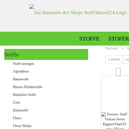
STOFFE
STOFFR
Startseite
»
S
Stoffe
« zurück
we
Alpenfleece gemustert
Stoffe anzeigen
Alpenfleece uni
Alpenfleece
Baumwolle
Blusen-/Kleiderstoffe
Dekostoffe gemustert
Bündchen Stoffe
Dekostoffe uni
Cord
Dekostoffe
Fleece
Jeans gemustert
Fleece Minky