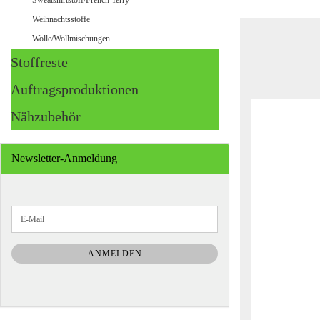
Sweatshirtstoff/French Terry
Weihnachtsstoffe
Wolle/Wollmischungen
Stoffreste
Auftragsproduktionen
Nähzubehör
Newsletter-Anmeldung
WEITER
E-
ZUR
Mail
NEWSLETTER-
ANMELDUNG
ANMELDEN