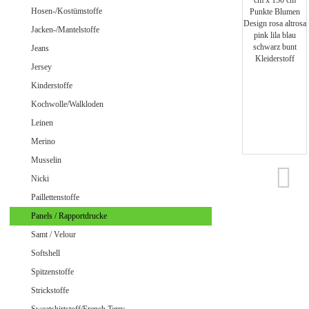
Jeans uni
Hosen-/Kostümstoffe
Jacken-/Mantelstoffe
Jeans
Jersey
Merino Doubleface Jacquard
Merino Feinstrick
Kinderstoffe
Merino Flausch
Kochwolle/Walkloden
Merino Jacquard
Leinen
Merino Walkloden/Kochwolle
Merino
Musselin
Nicki
Samt / Velour gemustert
Paillettenstoffe
Samt / Velour uni
Panels / Rapportdrucke
Samt / Velour
Softshell
Spitzenstoffe
Strickstoffe