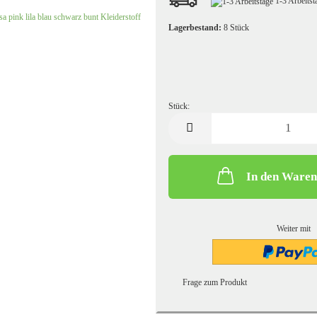
1-3 Arbeits
Kochwolle/Walkloden uni
Leinen uni
Lagerbestand:
8
Stück
Stück:
Stück
In den Ware
Strickstoffe gemustert
Sweatshirt/French Terry gemust
Strickstoffe uni
Sweatshirtstoff/French Terry u
Weiter mit
Frage zum Produkt