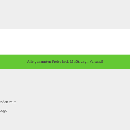
Alle genannten Preise incl. MwSt. zzgl. Versand!
enden mit: