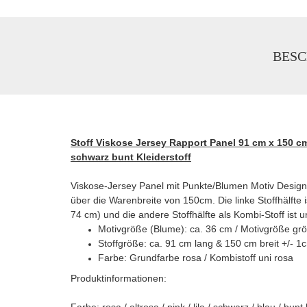
BESC
Stoff Viskose Jersey Rapport Panel 91 cm x 150 cm
schwarz bunt Kleiderstoff
Viskose-Jersey Panel mit Punkte/Blumen Motiv Desig
über die Warenbreite von 150cm. Die linke Stoffhälfte
74 cm) und die andere Stoffhälfte als Kombi-Stoff ist 
Motivgröße (Blume): ca. 36 cm / Motivgröße grö
Stoffgröße: ca. 91 cm lang & 150 cm breit +/- 1
Farbe: Grundfarbe rosa / Kombistoff uni rosa
Produktinformationen:
Farbe: rosa / altrosa / pink / lila / schwarz / blau / 