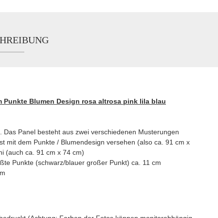
HREIBUNG
 Punkte Blumen Design rosa altrosa pink lila blau
n.
Das Panel besteht aus zwei verschiedenen Musterungen
 ist mit dem Punkte / Blumendesign versehen (also ca. 91 cm x
uni (auch ca. 91 cm x 74 cm)
ßte Punkte (schwarz/blauer großer Punkt) ca. 11 cm
cm
bunt bedruckt (Achtung: Farben der Fotos können monitorabhängig