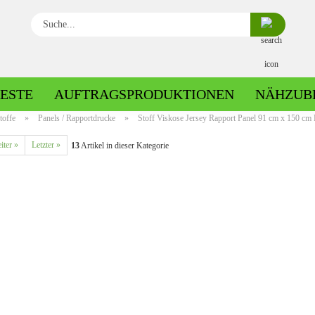
Suche...
ESTE
AUFTRAGSPRODUKTIONEN
NÄHZUB
toffe
»
Panels / Rapportdrucke
»
Stoff Viskose Jersey Rapport Panel 91 cm x 150 cm P
iter »
Letzter »
13
Artikel in dieser Kategorie
Baumwolle gemustert
Baumwolle uni
Fleece gemustert
Minky gemustert
Fleece uni
Minky uni
Jersey gemustert