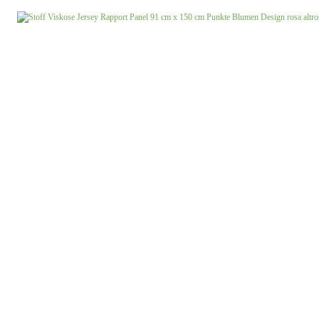
Jersey uni
Musselin gemustert
Musselin uni
Softshell gemustert
Softshell uni