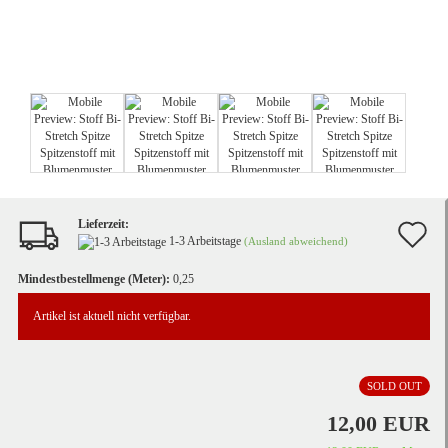
Lieferzeit:
A
1-3 Arbeitstage
(Ausland abweichend)
d
Mindestbestellmenge (Meter):
0,25
M
Artikel ist aktuell nicht verfügbar.
SOLD OUT
12,00 EUR