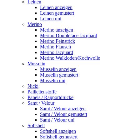
Leinen
Leinen anzeigen
Leinen gemustert
Leinen uni
Merino
Merino anzeigen
Merino Doubleface Jacquard
Merino Feinstrick
Merino Flausch
Merino Jacquard
Merino Walkloden/Kochwolle
Musselin
Musselin anzeigen
Musselin gemustert
Musselin uni
Nicki
Paillettenstoffe
Panels / Rapportdrucke
Samt / Velour
Samt / Velour anzeigen
Samt / Velour gemustert
Samt / Velour uni
Softshell
Softshell anzeigen
Softshell gemustert