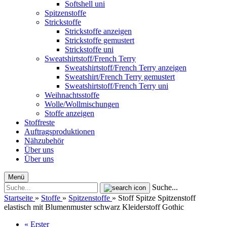
Softshell uni
Spitzenstoffe
Strickstoffe
Strickstoffe anzeigen
Strickstoffe gemustert
Strickstoffe uni
Sweatshirtstoff/French Terry
Sweatshirtstoff/French Terry anzeigen
Sweatshirt/French Terry gemustert
Sweatshirtstoff/French Terry uni
Weihnachtsstoffe
Wolle/Wollmischungen
Stoffe anzeigen
Stoffreste
Auftragsproduktionen
Nähzubehör
Über uns
Über uns
Menü
Suche...
Startseite
»
Stoffe
»
Spitzenstoffe
»
Stoff Spitze Spitzenstoff
elastisch mit Blumenmuster schwarz Kleiderstoff Gothic
« Erster