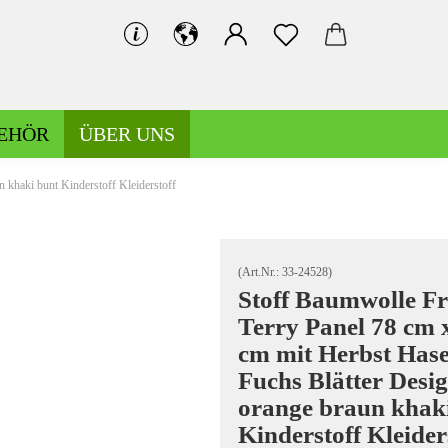
EHÖR
ÜBER UNS
 khaki bunt Kinderstoff Kleiderstoff
Bündchen gemustert
Bündchen uni
(Art.Nr.:
33-24528
)
Stoff Baumwolle F
Terry Panel 78 cm 
Hosen-/Kostümstoffe gemustert
cm mit Herbst Has
Hosen-/Kostümstoffe uni
Fuchs Blätter Desig
orange braun khak
Kinderstoff Kleider
Kochwolle gemustert/Musterwalk
Leinen gemustert