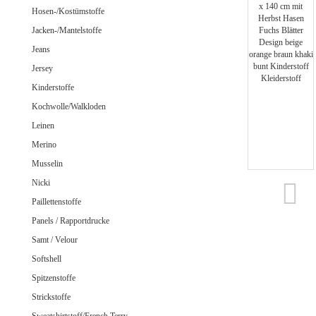
Jeans uni
Hosen-/Kostümstoffe
Jacken-/Mantelstoffe
Jeans
Jersey
Merino Doubleface Jacquard
Merino Feinstrick
Kinderstoffe
Merino Flausch
Kochwolle/Walkloden
Merino Jacquard
Leinen
Merino Walkloden/Kochwolle
Merino
Musselin
Nicki
Samt / Velour gemustert
Paillettenstoffe
Samt / Velour uni
Panels / Rapportdrucke
Samt / Velour
Softshell
Spitzenstoffe
Strickstoffe