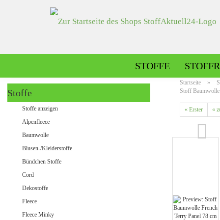
STOFFE
STOFFR
Startseite
»
S
Stoffe
Stoff Baumwolle 
Alpenfleece gemustert
Stoffe anzeigen
« Erster
« z
Alpenfleece uni
Alpenfleece
Baumwolle
Blusen-/Kleiderstoffe
Dekostoffe gemustert
Bündchen Stoffe
Dekostoffe uni
Cord
Dekostoffe
Fleece
Jeans gemustert
Fleece Minky