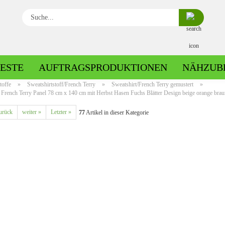
Suche...
ESTE
AUFTRAGSPRODUKTIONEN
NÄHZUB
toffe
»
Sweatshirtstoff/French Terry
»
Sweatshirt/French Terry gemustert
»
French Terry Panel 78 cm x 140 cm mit Herbst Hasen Fuchs Blätter Design beige orange braun
Baumwolle gemustert
urück
weiter »
Letzter »
77
Artikel in dieser Kategorie
Baumwolle uni
Fleece gemustert
Minky gemustert
Fleece uni
Minky uni
Jersey gemustert