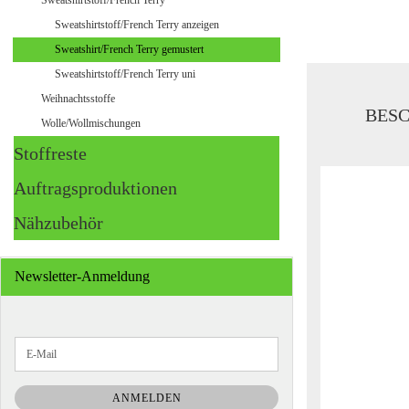
Sweatshirtstoff/French Terry
Sweatshirtstoff/French Terry anzeigen
Sweatshirt/French Terry gemustert
Sweatshirtstoff/French Terry uni
Weihnachtsstoffe
BES
Wolle/Wollmischungen
Stoffreste
Auftragsproduktionen
Nähzubehör
Newsletter-Anmeldung
WEITER
E-
ZUR
Mail
NEWSLETTER-
ANMELDUNG
ANMELDEN