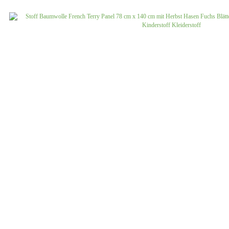
Jersey uni
Musselin gemustert
Musselin uni
Softshell gemustert
Softshell uni