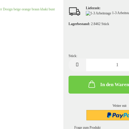
Kochwolle/Walkloden uni
Leinen uni
Lieferzeit:
1-3 Arbeits
Lagerbestand:
2.8462
Stück
Stück:
Stück
Strickstoffe gemustert
Sweatshirt/French Terry gemust
In den Ware
Strickstoffe uni
Sweatshirtstoff/French Terry u
Weiter mit
Frage zum Produkt