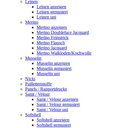
Leinen
Leinen anzeigen
Leinen gemustert
Leinen uni
Merino
Merino anzeigen
Merino Doubleface Jacquard
Merino Feinstrick
Merino Flausch
Merino Jacquard
Merino Walkloden/Kochwolle
Musselin
Musselin anzeigen
Musselin gemustert
Musselin uni
Nicki
Paillettenstoffe
Panels / Rapportdrucke
Samt / Velour
Samt / Velour anzeigen
Samt / Velour gemustert
Samt / Velour uni
Softshell
Softshell anzeigen
Softshell gemustert