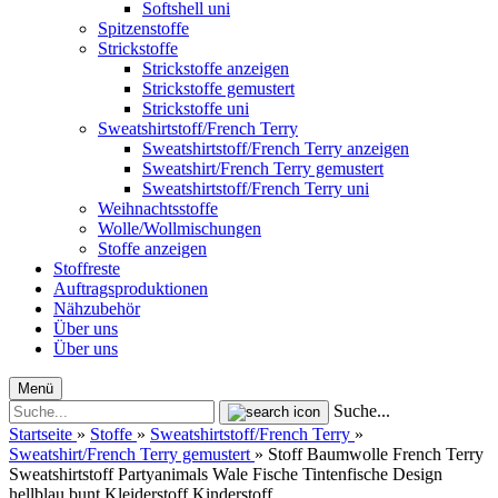
Softshell uni
Spitzenstoffe
Strickstoffe
Strickstoffe anzeigen
Strickstoffe gemustert
Strickstoffe uni
Sweatshirtstoff/French Terry
Sweatshirtstoff/French Terry anzeigen
Sweatshirt/French Terry gemustert
Sweatshirtstoff/French Terry uni
Weihnachtsstoffe
Wolle/Wollmischungen
Stoffe anzeigen
Stoffreste
Auftragsproduktionen
Nähzubehör
Über uns
Über uns
Menü
Suche...
Startseite
»
Stoffe
»
Sweatshirtstoff/French Terry
»
Sweatshirt/French Terry gemustert
»
Stoff Baumwolle French Terry
Sweatshirtstoff Partyanimals Wale Fische Tintenfische Design
hellblau bunt Kleiderstoff Kinderstoff