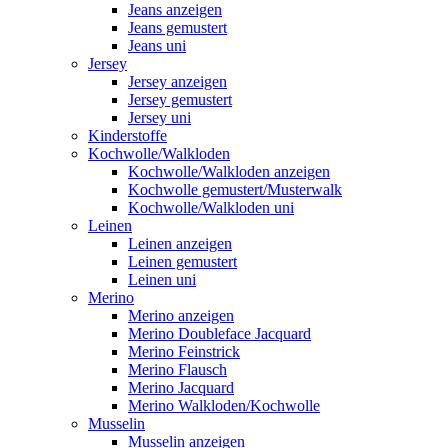
Jeans anzeigen
Jeans gemustert
Jeans uni
Jersey
Jersey anzeigen
Jersey gemustert
Jersey uni
Kinderstoffe
Kochwolle/Walkloden
Kochwolle/Walkloden anzeigen
Kochwolle gemustert/Musterwalk
Kochwolle/Walkloden uni
Leinen
Leinen anzeigen
Leinen gemustert
Leinen uni
Merino
Merino anzeigen
Merino Doubleface Jacquard
Merino Feinstrick
Merino Flausch
Merino Jacquard
Merino Walkloden/Kochwolle
Musselin
Musselin anzeigen