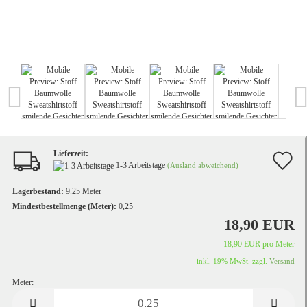
Lieferzeit:
A
1-3 Arbeitstage
(Ausland abweichend)
d
Lagerbestand:
9.25
Meter
M
Mindestbestellmenge (Meter):
0,25
18,90 EUR
18,90 EUR pro Meter
inkl. 19% MwSt. zzgl.
Versand
Meter:
Meter