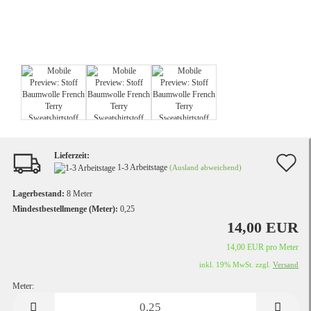
Lieferzeit:
A
1-3 Arbeitstage
(Ausland abweichend)
d
Lagerbestand:
8
Meter
M
Mindestbestellmenge (Meter):
0,25
14,00 EUR
14,00 EUR pro Meter
inkl. 19% MwSt. zzgl.
Versand
Meter:
Meter