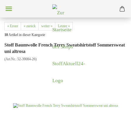
« Erster
« zurück
weiter »
Letzter »
10
Artikel in dieser Kategorie
Stoff Baumwolle French Terry Sweatshirtstoff Sommersweat
uni altrosa
(Art.Nr.:
52-39084-26
)