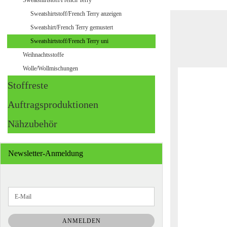
Sweatshirtstoff/French Terry
Sweatshirtstoff/French Terry anzeigen
Sweatshirt/French Terry gemustert
Sweatshirtstoff/French Terry uni
Weihnachtsstoffe
Wolle/Wollmischungen
Stoffreste
Auftragsproduktionen
Nähzubehör
Newsletter-Anmeldung
WEITER
E-
ZUR
Mail
NEWSLETTER-
ANMELDUNG
ANMELDEN