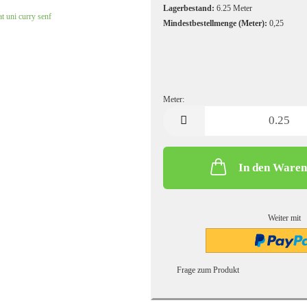
Kochwolle/Walkloden uni
Leinen uni
Lagerbestand:
6.25
Meter
Mindestbestellmenge (Meter):
0,25
Meter:
Meter
In den Ware
Strickstoffe gemustert
Sweatshirt/French Terry gemust
Strickstoffe uni
Sweatshirtstoff/French Terry u
Weiter mit
Frage zum Produkt