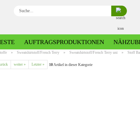
Suche...
ESTE
AUFTRAGSPRODUKTIONEN
NÄHZUB
toffe
»
Sweatshirtstoff/French Terry
»
Sweatshirtstoff/French Terry uni
»
Stoff B
urück
weiter »
Letzter »
10
Artikel in dieser Kategorie
Baumwolle gemustert
Baumwolle uni
Fleece gemustert
Minky gemustert
Fleece uni
Minky uni
Jersey gemustert