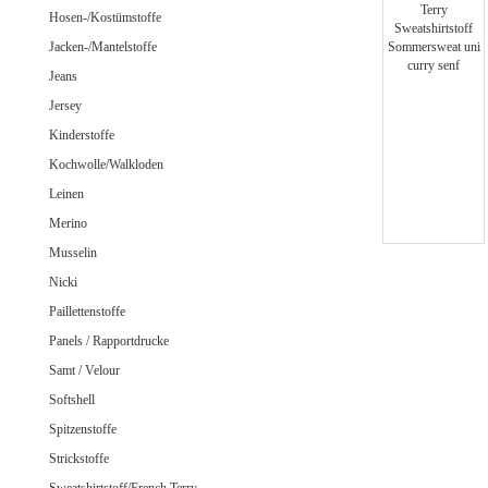
Jeans uni
Hosen-/Kostümstoffe
Jacken-/Mantelstoffe
Jeans
Jersey
Merino Doubleface Jacquard
Merino Feinstrick
Kinderstoffe
Merino Flausch
Kochwolle/Walkloden
Merino Jacquard
Leinen
Merino Walkloden/Kochwolle
Merino
Musselin
Nicki
Samt / Velour gemustert
Paillettenstoffe
Samt / Velour uni
Panels / Rapportdrucke
Samt / Velour
Softshell
Spitzenstoffe
Strickstoffe