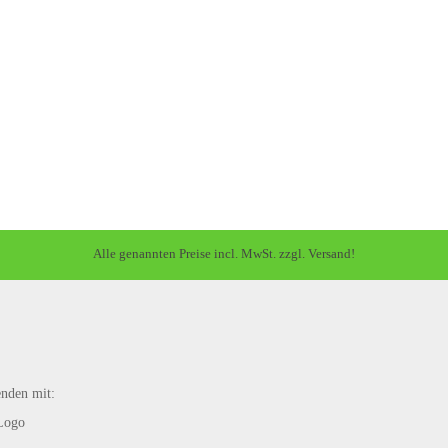
Alle genannten Preise incl. MwSt. zzgl. Versand!
enden mit: