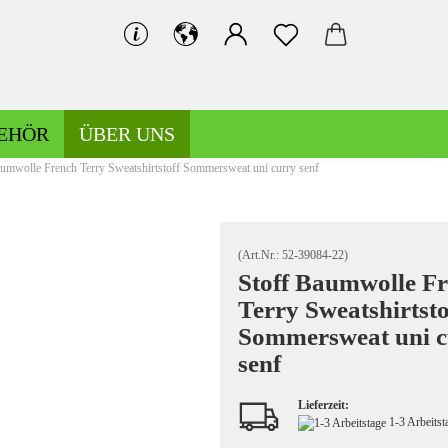
EHÖR
ÜBER UNS
aumwolle French Terry Sweatshirtstoff Sommersweat uni curry senf
Bündchen gemustert
Bündchen uni
(Art.Nr.:
52-39084-22
)
Stoff Baumwolle F
Terry Sweatshirtsto
Hosen-/Kostümstoffe gemustert
Sommersweat uni c
Hosen-/Kostümstoffe uni
senf
Lieferzeit:
1-3 Arbeits
Kochwolle gemustert/Musterwalk
Leinen gemustert