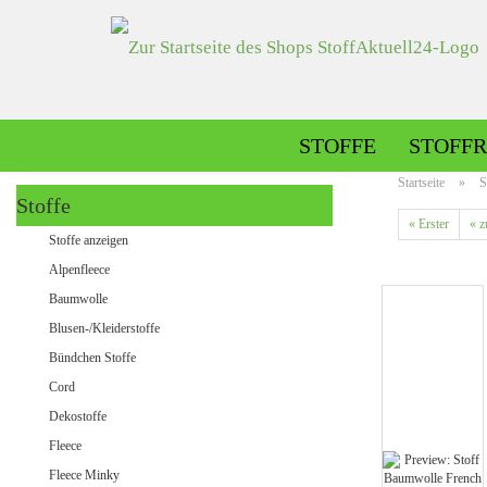
STOFFE
STOFFR
Startseite
»
S
Stoffe
« Erster
« z
Alpenfleece gemustert
Stoffe anzeigen
Alpenfleece uni
Alpenfleece
Baumwolle
Blusen-/Kleiderstoffe
Dekostoffe gemustert
Bündchen Stoffe
Dekostoffe uni
Cord
Dekostoffe
Fleece
Jeans gemustert
Fleece Minky