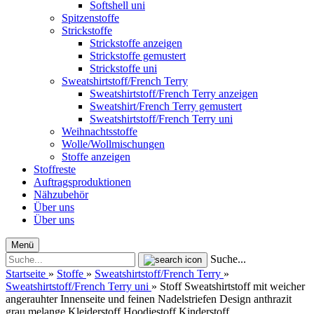
Softshell uni
Spitzenstoffe
Strickstoffe
Strickstoffe anzeigen
Strickstoffe gemustert
Strickstoffe uni
Sweatshirtstoff/French Terry
Sweatshirtstoff/French Terry anzeigen
Sweatshirt/French Terry gemustert
Sweatshirtstoff/French Terry uni
Weihnachtsstoffe
Wolle/Wollmischungen
Stoffe anzeigen
Stoffreste
Auftragsproduktionen
Nähzubehör
Über uns
Über uns
Menü
Suche...
Startseite
»
Stoffe
»
Sweatshirtstoff/French Terry
»
Sweatshirtstoff/French Terry uni
»
Stoff Sweatshirtstoff mit weicher
angerauhter Innenseite und feinen Nadelstriefen Design anthrazit
grau melange Kleiderstoff Hoodiestoff Kinderstoff