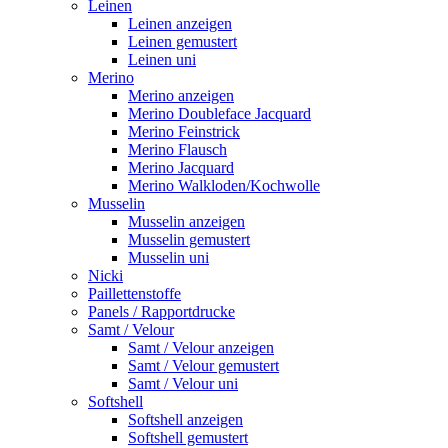
Leinen
Leinen anzeigen
Leinen gemustert
Leinen uni
Merino
Merino anzeigen
Merino Doubleface Jacquard
Merino Feinstrick
Merino Flausch
Merino Jacquard
Merino Walkloden/Kochwolle
Musselin
Musselin anzeigen
Musselin gemustert
Musselin uni
Nicki
Paillettenstoffe
Panels / Rapportdrucke
Samt / Velour
Samt / Velour anzeigen
Samt / Velour gemustert
Samt / Velour uni
Softshell
Softshell anzeigen
Softshell gemustert