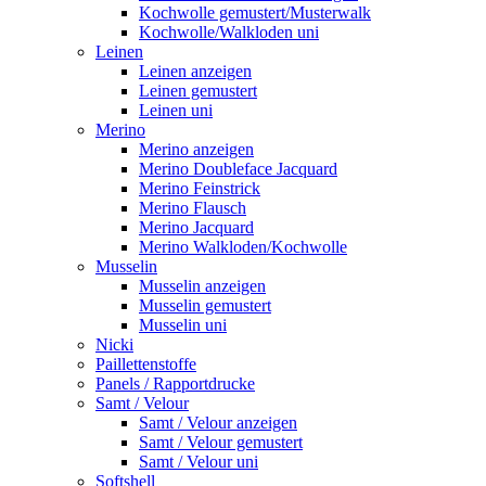
Kochwolle gemustert/Musterwalk
Kochwolle/Walkloden uni
Leinen
Leinen anzeigen
Leinen gemustert
Leinen uni
Merino
Merino anzeigen
Merino Doubleface Jacquard
Merino Feinstrick
Merino Flausch
Merino Jacquard
Merino Walkloden/Kochwolle
Musselin
Musselin anzeigen
Musselin gemustert
Musselin uni
Nicki
Paillettenstoffe
Panels / Rapportdrucke
Samt / Velour
Samt / Velour anzeigen
Samt / Velour gemustert
Samt / Velour uni
Softshell