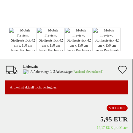
Lieferzeit:
A
1-3 Arbeitstage
(Ausland abweichend)
d
Artikel ist aktuell nicht verfügbar.
M
SOLD OUT
5,95 EUR
14,17 EUR pro Meter