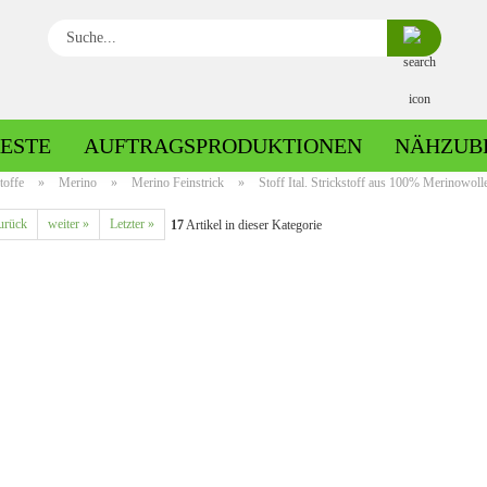
Suche...
ESTE
AUFTRAGSPRODUKTIONEN
NÄHZUB
toffe
»
Merino
»
Merino Feinstrick
»
Stoff Ital. Strickstoff aus 100% Merinowoll
urück
weiter »
Letzter »
17
Artikel in dieser Kategorie
Baumwolle gemustert
Baumwolle uni
Fleece gemustert
Minky gemustert
Fleece uni
Minky uni
Jersey gemustert