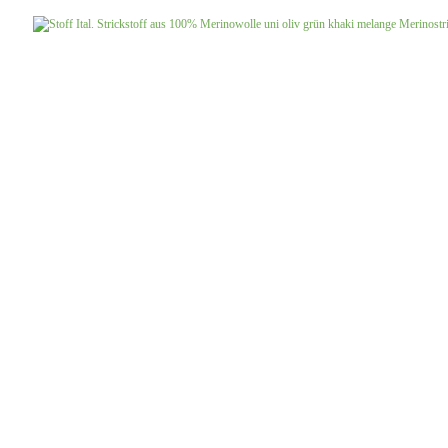
Jersey uni
Musselin gemustert
Musselin uni
Softshell gemustert
Softshell uni