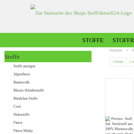
STOFFE
STOFFR
Startseite
»
S
Stoffe
« Erster
« z
Alpenfleece gemustert
Stoffe anzeigen
Alpenfleece uni
Alpenfleece
Baumwolle
Blusen-/Kleiderstoffe
Dekostoffe gemustert
Bündchen Stoffe
Dekostoffe uni
Cord
Dekostoffe
Fleece
Jeans gemustert
Fleece Minky