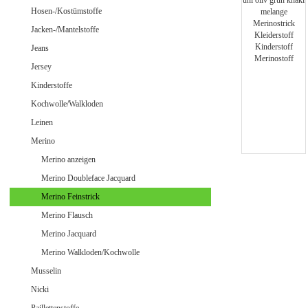
Jeans uni
Hosen-/Kostümstoffe
Jacken-/Mantelstoffe
Jeans
Jersey
Merino Doubleface Jacquard
Merino Feinstrick
Kinderstoffe
Merino Flausch
Kochwolle/Walkloden
Merino Jacquard
Leinen
Merino Walkloden/Kochwolle
Merino
Merino anzeigen
Merino Doubleface Jacquard
Samt / Velour gemustert
Merino Feinstrick
Samt / Velour uni
Merino Flausch
Merino Jacquard
Merino Walkloden/Kochwolle
Musselin
Nicki