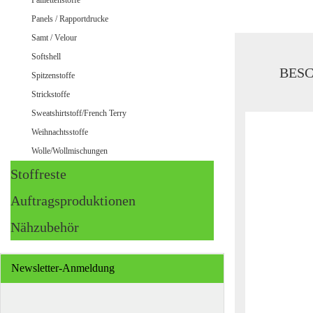
Paillettenstoffe
Panels / Rapportdrucke
Samt / Velour
Softshell
BES
Spitzenstoffe
Strickstoffe
Sweatshirtstoff/French Terry
Weihnachtsstoffe
Wolle/Wollmischungen
Stoffreste
Auftragsproduktionen
Nähzubehör
Newsletter-Anmeldung