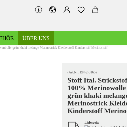
EHÖR
ÜBER UNS
e uni oliv grün khaki melange Merinostrick Kleiderstoff Kinderstoff Merinostoff
Bündchen gemustert
Bündchen uni
(Art.Nr.:
BN-2-0165
)
Stoff Ital. Stricksto
100% Merinowolle 
Hosen-/Kostümstoffe gemustert
grün khaki melang
Hosen-/Kostümstoffe uni
Merinostrick Kleide
Kinderstoff Merino
Lieferzeit:
Kochwolle gemustert/Musterwalk
Leinen gemustert