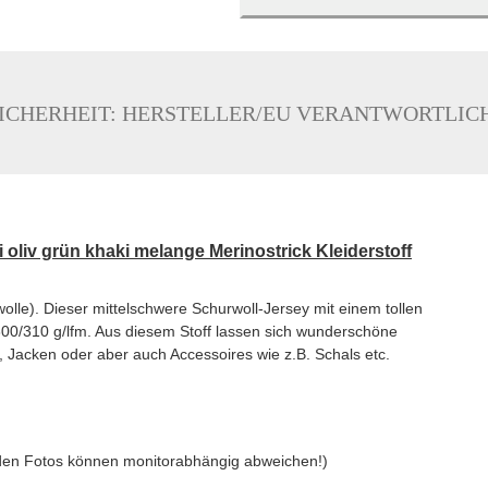
ICHERHEIT: HERSTELLER/EU VERANTWORTLIC
ni oliv grün khaki melange Merinostrick Kleiderstoff
wolle). Dieser mittelschwere Schurwoll-Jersey mit einem tollen
 300/310 g/lfm. Aus diesem Stoff lassen sich wunderschöne
e, Jacken oder aber auch Accessoires wie z.B. Schals etc.
 den Fotos können monitorabhängig abweichen!)